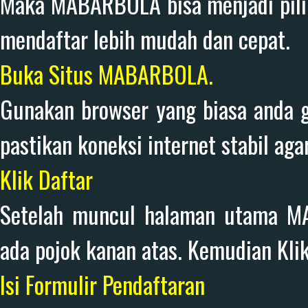
Maka MABARBOLA bisa menjadi pilih
mendaftar lebih mudah dan cepat.
Buka Situs MABARBOLA.
Gunakan browser yang biasa anda
pastikan koneksi internet stabil ag
Klik Daftar
Setelah muncul halaman utama MA
ada pojok kanan atas. Kemudian Klik
Isi Formulir Pendaftaran