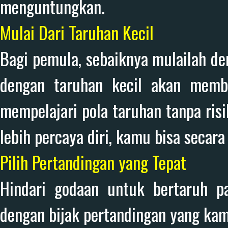
menguntungkan.
Mulai Dari Taruhan Kecil
Bagi pemula, sebaiknya mulailah de
dengan taruhan kecil akan memb
mempelajari pola taruhan tanpa ris
lebih percaya diri, kamu bisa seca
Pilih Pertandingan yang Tepat
Hindari godaan untuk bertaruh pad
dengan bijak pertandingan yang kam