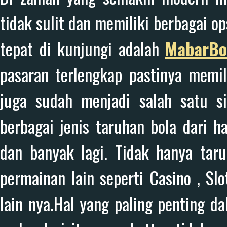
tidak sulit dan memiliki berbagai ops
tepat di kunjungi adalah
MabarBo
pasaran terlengkap pastinya memili
juga sudah menjadi salah satu si
berbagai jenis taruhan bola dari ha
dan banyak lagi. Tidak hanya taru
permainan lain seperti Casino , Sl
lain nya.Hal yang paling penting d