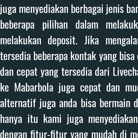
juga menyediakan berbagai jenis ba
beberapa pilihan dalam melakuk
melakukan deposit. Jika mengal
tersedia beberapa kontak yang bisa
dan cepat yang tersedia dari Livec
ke Mabarbola juga cepat dan mu
alternatif juga anda bisa bermain
hanya itu kami juga menyediakan
dengan fitur-fitur yang mudah di 