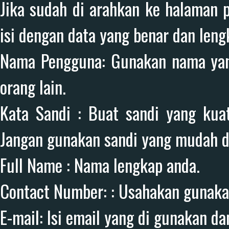
Jika sudah di arahkan ke halaman p
isi dengan data yang benar dan lengk
Nama Pengguna: Gunakan nama yan
orang lain.
Kata Sandi : Buat sandi yang kua
Jangan gunakan sandi yang mudah d
Full Name : Nama lengkap anda.
Contact Number: : Usahakan gunakan
E-mail: Isi email yang di gunakan dan