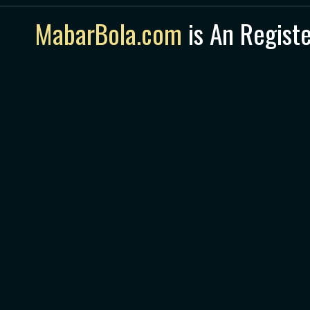
MabarBola.com
is An Regist