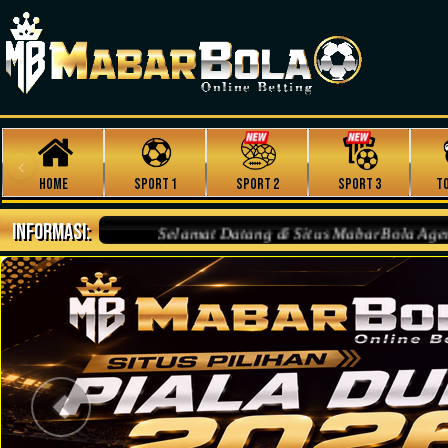
‹
HOME
SPORT 1
SPORT 2
SPORT 3
T
INFORMASI:
Selamat Datang di Situs MabarBola Agen Judi Bola Terperc