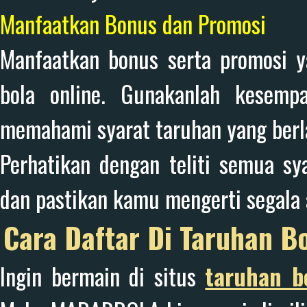
Manfaatkan Bonus dan Promosi
Manfaatkan bonus serta promosi y
bola online. Gunakanlah kesemp
memahami syarat taruhan yang berl
Perhatikan dengan teliti semua s
dan pastikan kamu mengerti segala 
Cara Daftar Di Taruhan B
Ingin bermain di situs
taruhan b