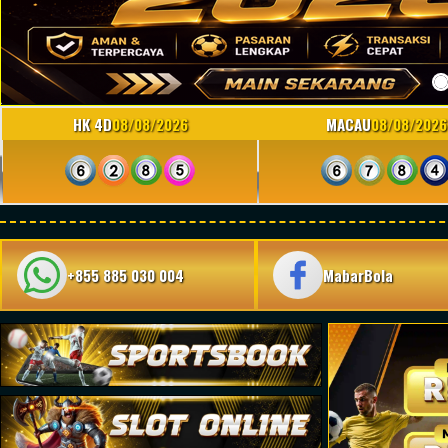
HK 4D
08/08/2026
MACAU
08/08/2026
+855 885 030 004
MabarBola